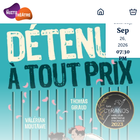
Saturday,
Sep
26,
2026
07:30
PM