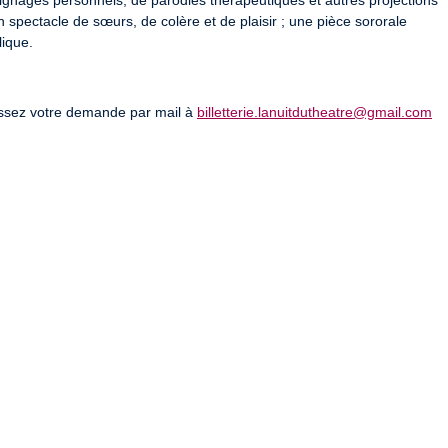
oignages personnels, de parodies thérapeutiques et autres projections 
pectacle de sœurs, de colère et de plaisir ; une pièce sororale 
lique.
sez votre demande par mail à 
billetterie.lanuitdutheatre@gmail.com