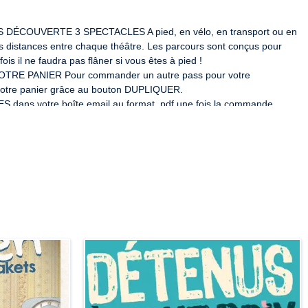
ÉCOUVERTE 3 SPECTACLES A pied, en vélo, en transport ou en
des distances entre chaque théâtre. Les parcours sont conçus pour
is il ne faudra pas flâner si vous êtes à pied !
RE PANIER Pour commander un autre pass pour votre
 votre panier grâce au bouton DUPLIQUER.
ns votre boîte email au format .pdf une fois la commande
RS DES THÉÂTRES NANTAIS la nuit du 27 au 28 septembre
ntrée de salle pour passer une nuit unique !