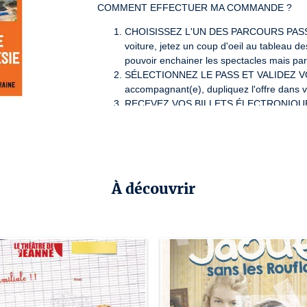
COMMENT EFFECTUER MA COMMANDE ?
CHOISISSEZ L'UN DES PARCOURS PASS D
voiture, jetez un coup d'oeil au tableau 
pouvoir enchainer les spectacles mais parfo
SÉLECTIONNEZ LE PASS ET VALIDEZ VOT
accompagnant(e), dupliquez l'offre dans
RECEVEZ VOS BILLETS ÉLECTRONIQUES da
finalisée et réglée.
VOYAGEZ ENTRE LES DIFFÉRENTS UNIVE
2025 en présentant vos billets à chaque e
À découvrir